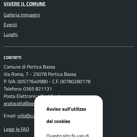
VIVERE IL COMUNE
Galleria immagini
Eventi
Luoghi
CONTATTI
Comune di Pertica Bassa
Via Roma, 7 - 25078 Pertica Bassa
P. IVA: 00577640980 - C.F. 00780280178
Telefono: 0365 821131
Posta Elettronica Certificata:
protocollo@pec.comune.perticabassa.bs.it
Avviso sull'utilizzo
Email:
info@comune.perticabassa.bs.it
dei cookies
Leggi le FAQ
Questo sito fa uso di