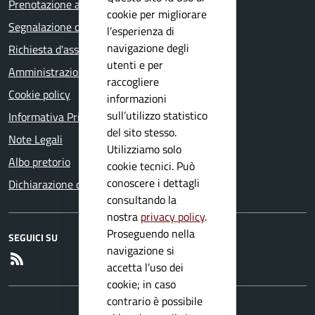
Prenotazione appuntamento
cookie per migliorare
Segnalazione disservizio
l’esperienza di
navigazione degli
Richiesta d'assistenza
utenti e per
Amministrazione trasparente
raccogliere
Cookie policy
informazioni
sull’utilizzo statistico
Informativa Privacy
del sito stesso.
Note Legali
Utilizziamo solo
Albo pretorio
cookie tecnici. Può
conoscere i dettagli
Dichiarazione di accessibilità
consultando la
nostra
privacy policy
.
Proseguendo nella
SEGUICI SU
navigazione si
RSS
accetta l’uso dei
cookie; in caso
contrario è possibile