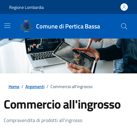
Regione Lombardia
Comune di Pertica Bassa
Home
/
Argomenti
/
Commercio all'ingrosso
Commercio all'ingrosso
Dettagli della notizia
Compravendita di prodotti all'ingrosso