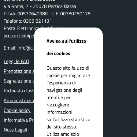
Via Roma, 7 - 25078 Pertica Bassa
P. IVA: 00577640980 - C.F. 00780280178
Telefono: 0365 821131
Posta Elettronica Certificata:
protocollo@pec.comune.perticabassa.bs.it
Avviso sull'utilizzo
Email:
info@comune.perticabassa.bs.it
dei cookies
Leggi le FAQ
Questo sito fa uso di
Prenotazione appuntamento
cookie per migliorare
Segnalazione disservizio
l’esperienza di
navigazione degli
Richiesta d'assistenza
utenti e per
Amministrazione trasparente
raccogliere
Cookie policy
informazioni
sull’utilizzo statistico
Informativa Privacy
del sito stesso.
Note Legali
Utilizziamo solo