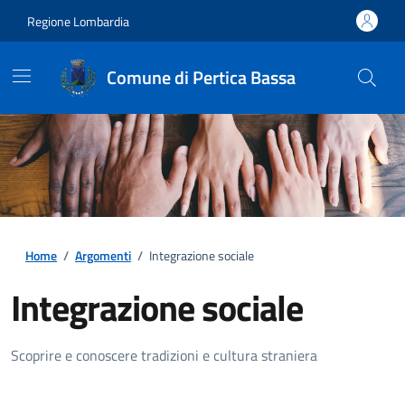
Regione Lombardia
Comune di Pertica Bassa
Home
/
Argomenti
/
Integrazione sociale
Integrazione sociale
Dettagli della notizia
Scoprire e conoscere tradizioni e cultura straniera