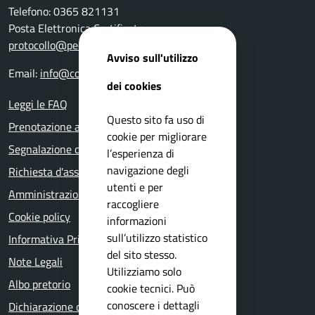
Telefono: 0365 821131
Posta Elettronica Certificata:
protocollo@pec.comune.perticabassa.bs.it
Avviso sull'utilizzo
Email:
info@comune.perticabassa.bs.it
dei cookies
Leggi le FAQ
Questo sito fa uso di
Prenotazione appuntamento
cookie per migliorare
Segnalazione disservizio
l’esperienza di
navigazione degli
Richiesta d'assistenza
utenti e per
Amministrazione trasparente
raccogliere
Cookie policy
informazioni
sull’utilizzo statistico
Informativa Privacy
del sito stesso.
Note Legali
Utilizziamo solo
Albo pretorio
cookie tecnici. Può
conoscere i dettagli
Dichiarazione di accessibilità