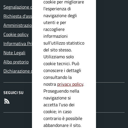
cookie per migliorare
Segnalazione disservizio
l’esperienza di
navigazione degli
Richiesta d'assistenza
utenti e per
Amministrazione trasparente
raccogliere
Cookie policy
informazioni
sull’utilizzo statistico
Informativa Privacy
del sito stesso.
Note Legali
Utilizziamo solo
Albo pretorio
cookie tecnici. Può
conoscere i dettagli
Dichiarazione di accessibilità
consultando la
nostra
privacy policy
.
Proseguendo nella
SEGUICI SU
navigazione si
RSS
accetta l’uso dei
cookie; in caso
contrario è possibile
abbandonare il sito.