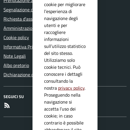
Prenotazione appuntamento
cookie per migliorare
Segnalazione disservizio
l’esperienza di
navigazione degli
Richiesta d'assistenza
utenti e per
Amministrazione trasparente
raccogliere
Cookie policy
informazioni
sull’utilizzo statistico
Informativa Privacy
del sito stesso.
Note Legali
Utilizziamo solo
Albo pretorio
cookie tecnici. Può
conoscere i dettagli
Dichiarazione di accessibilità
consultando la
nostra
privacy policy
.
Proseguendo nella
SEGUICI SU
navigazione si
RSS
accetta l’uso dei
cookie; in caso
contrario è possibile
abbandonare il sito.